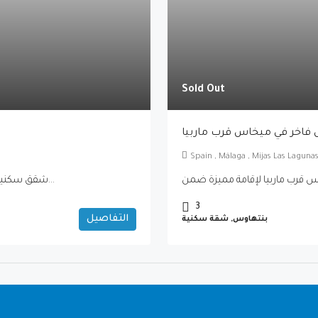
Sold Out
فاخر في ميخاس قرب ماربيا
Spain , Málaga , Mijas Las Lagun
Bliss Homes –شقق سكنية للبيع في كاساريس قرب ماربيا فاخرة – كوستا...
3
التفاصيل
بنتهاوس, شقة سكنية