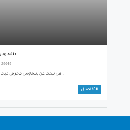
بنتهاوس 
as 29649
هل تبحث عن بنتهاوس فاخر في ميخاس قرب ماربيا لإقامة مميزة ضمن...
التفاصيل