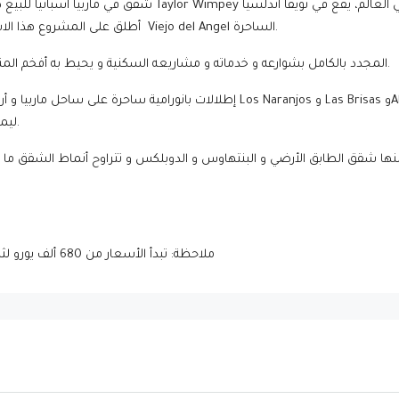
 و في العالم،
يقع في نويفا اندلسيا Nueva
شقق في ماربيا اسبانيا لل
Viejo del Angel الساحرة.
Andalusia، أطلق على المشروع هذا الاسم بسبب تمركزه بجانب بحيرة ماربيا
La Cerquilla المجدد بالكامل بشوارعه و خدماته و مشاريعه السكنية و يحيط به أفخم المنازل و الفلل.
Los Naranjos و Las Brisas وAloha. تصاميم المشروع مستوحى من المفاهيم Boho Chic
Marbella Lakel إطلالات بانورامية ساحرة على ساحل ماربيا و أرقى ملاعب الغولف
و Country Chic ليمنح أجواء مريحة و هادئة لساكنيه.
ا شقق الطابق الأرضي و البنتهاوس و الدوبلكس و تتراوح أنماط الشقق ما بي
ملاحظة: تبدأ الأسعار من 680 ألف يورو لثلاث غرف نوم مع خطة تسليم منتصف عام 2023