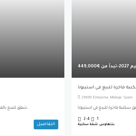
تبدأ من
€449,000
ة فاخرة للبيع في استيبونا
29680 Estepona, Málaga, Spain
شقق للبيع بالقرب من ماربيا في بنالمادينا ضمن مشروع كاساتالايا الجديد هل...
2-4
1
التفاصيل
بنتهاوس, شقة سكنية