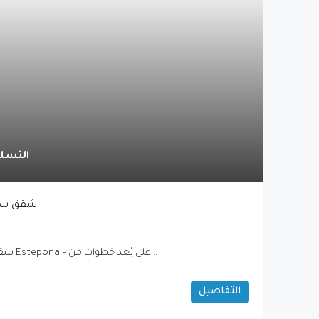
التسليم 2027-
شقق سكني
شقق سكنية فاخرة للبيع في استيبونا Estepona – على بُعد خطوات من...
التفاصيل