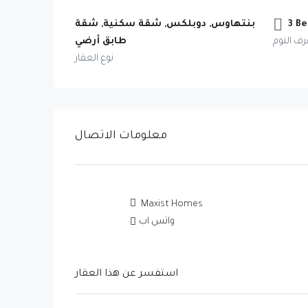
3 Be
بنتهاوس, دوبلكس, شقة سكنية, شقة
رف النوم
طابق أرضي
نوع العقار
معلومات الاتصال
Maxist Homes
واتس اب
استفسر عن هذا العقار