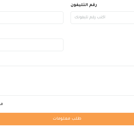
رقم التليفون
من
طلب معلومات