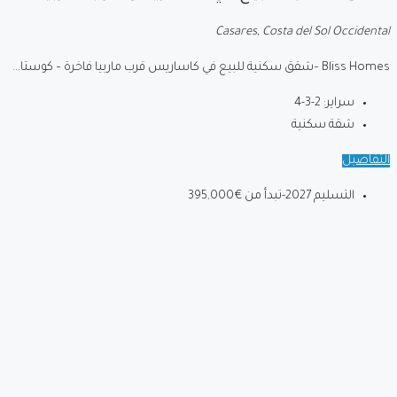
Casares, Costa del Sol Occidental
Bliss Homes –شقق سكنية للبيع في كاساريس قرب ماربيا فاخرة – كوستا...
سراير:
2-3-4
شقة سكنية
التفاصيل
التسليم 2027-تبدأ من
€395,000