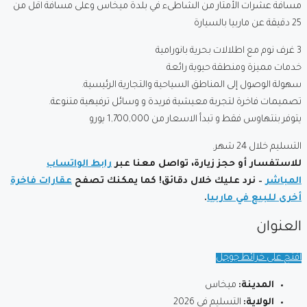
مسافة عشرات الأمتار من الشاطىء في بلدة ميخاس وعلى مسافة اقل من
25 دقيقة عن ماربيا بالسيارة
3 غرف نوم مع اطلالات بحرية بانورامية
خدمات مميزة ومنطقة حيوية رائعة
سهولة الوصول إلى المناطق السياحية والتجارية الرئيسية.
تصميمات فاخرة لتجربة معيشية فريدة و وسائل ترفيهية متنوعة.
يتوفر بنتهاوس فقط و تبدأ الاسعار من 1,700,000 يورو
التسليم خلال 24 شهر.
للاستفسار أو حجز زيارة، تواصل معنا عبر
رابط الواتساب
المباشر
– نرد عليك خلال دقائق! كما يمكنك تصفح
عقارات فاخرة
أخرى للبيع في ماربيا
.
العنوان
افتح على خرائط جوجل
المدينة:
ميخاس
الولاية:
التسليم في 2026