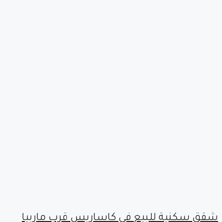
شقق سكنية للبيع في كاساريس قرب ماربيا