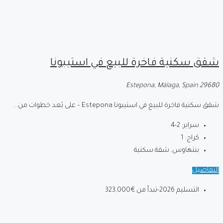
شقق سكنية فاخرة للبيع في استيبونا
29680 Estepona, Málaga, Spain
شقق سكنية فاخرة للبيع في استيبونا Estepona – على بُعد خطوات من...
سراير:
2-4
كراج:
1
بنتهاوس, شقة سكنية
التفاصيل
التسليم 2026-تبدأ من
€323,000