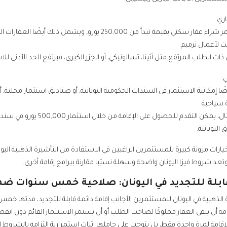
ري:
يمكن للمستثمر شراء عقار سكني بقيمة تبدأ من 250,000 يورو
 لأعمال ترميم.
ت الطلب المرتفع مثل أثينا، تسالونيكي، أو الجزر الكبرى، فيرتفع الحد الأدنى للاستثمار إلى 00
:
يضًا إمكانية الاستثمار في السندات الحكومية اليونانية، أو صناديق استثمار محلية،
 سياحية.
ليونانية.
لخيارات مرونة كبيرة للمستثمرين الراغبين في الاستفادة من التأشيرة الذهبية اليون
تعد شروط فيزا اليونان واضحة وسهلة نسبًيا مقارنة ببرامج إقامة أخرى.
قابلة للتجديد في اليونان: صلاحية خمس سنوات ضمن
 الذهبية في اليونان للمستثمرين الأجانب إقامة دائمة قابلة للتجديد، مدتها خم
مة أن يبقى العقار مملوكًا لصاحب الطلب أو أن يستمر الاستثمار القائم دون انقط
 الإقامة لمرة واحدة فقط، بل يتوجب على حاملها إثبات استمرارية التزامه بالشر