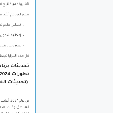
تأشيرة ذهبية تتيح له ا
يتميّز البرنامج أيضً
تحسّن ملحوظ في
إمكانية شمول أ
عدم وجود شرط ا
كل هذه المزايا تجعل 
تحديثات برنامج التأشيرة
تطورات 2024–2025:
(تحديثات الفيزا ا
في عام 4
المناطق، وذلك بهدف