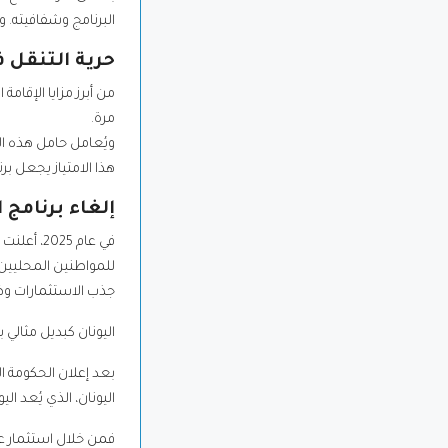
البرنامج وشفافيته. و
حرية التنقل ف
من أبرز مزايا الإقام
مرة.
ويُعامل حامل هذه الت
هذا الامتياز يجعل بر
إلغاء برنامج 
في عام 5
للمواطنين المحليين. 
جذب الاستثمارات وض
اليونان كبديل مثالي بعد
بعد إعلان الحكومة ال
اليونان، الذي يُعد ا