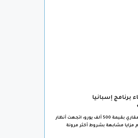
ء برنامج إسبانيا
بعد إعلان الحكومة الإسبانية رسميًا عن إلغاء برنامج الإقامة الذهبية عبر الاستثمار العقاري بقيمة 500 ألف يورو، اتجهت أنظار
دم مزايا مشابهة بشروط أكثر مرونة