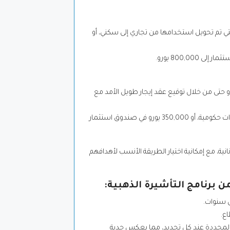
، ويشمل ذلك أيضًا العقارات التي تم تحويل استخدامها من تجاري إلى سكني، أو
800,0 يورو.
 أو حتى من خلال توقيع عقد إيجار طويل الأمد مع
على سبيل المثال، يمكن التقدم للحصول على الإقامة من خلال استثمار 500,000 يورو في سندات حكومية، أو 350,000 يورو في صندوق استثمار
انية، مع إمكانية اختيار الطريقة الأنسب لأهدافهم
 برنامج التأشيرة الذهبية:
س سنوات.
اع.
وط المحددة عند كل تجديد، مما يعكس جدية