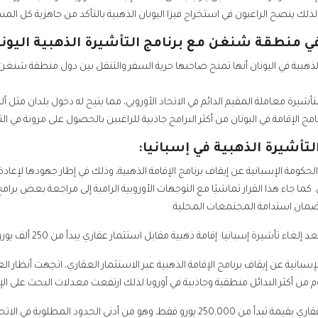
لذلك ينصح الراغبون في استخراج فيزا اليونان الذهبية بالتأكد من جاهزية كل الم
ي منطقة شنغن مع برنامج التأشيرة الذهبية اليونا
ة الذهبية في اليونان أنها تمنح صاحبها حرية السفر والتنقل بين دول منطقة شنغ
أشيرة معاملة المقيم الدائم في الاتحاد الأوروبي، مما يتيح له دخول بلدان مثل ألم
نامج الإقامة في اليونان من أكثر البرامج جاذبية للراغبين بالحصول على مرونة في ا
التأشيرة الذهبية في إسبانيا:
202، أعلنت الحكومة الإسبانية عن إيقاف برنامج الإقامة الذهبية، وذلك في إطار جهودها
كما جاء هذا القرار تماشيًا مع التوجهات الأوروبية الرامية إلى مراجعة بعض برامج
مان استدامة المجتمعات المحلية.
 إلغاء تأشيرة إسبانيا: إقامة ذهبية مقابل استثمار عقاري يبدأ من 250 ألف يورو
إسبانية عن إيقاف برنامج الإقامة الذهبية عبر الاستثمار العقاري، اتجهت أنظار ال
ليوم من أكثر البدائل منطقية وجاذبية في أوروبا.لذلك ارتفعت معدلات البحث على ال
فمن خلال استثمار عقاري بقيمة تبدأ من 250,000 يورو فقط، وهو من أدنى الح