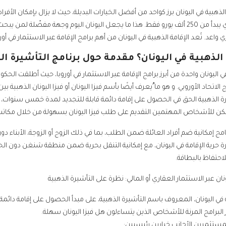
الذهبية في اليونان برز كواحد من أفضل الخيارات البديلة، حيث لا يزال بإمكان الأفرا
مقابل استثمار عقاري يبدأ من 250 ألف يورو فقط. هذا ما يجعل اليونان اليوم وجهة مف
اعد. تُعد الإقامة الذهبية في اليونان من أهم برامج الإقامة عبر الاستثمار في أورو
 الذهبية في اليونان؟ مقدمة حول برنامج التأشيرة ال
اتحاد الأوروبي. و هو ما ُيعرف أيضًا بأسم فيزا اليونان أو فيزا اليونان الذهبية بين 
رة الذهبية الحق في الحصول على إقامة دائمة قابلة للتجديد لمدة خمس سنوات، 
ويمكن للأشخاص المهتمين التقديم على طلب فيزا اليونان بسهولة من خلال مكاتب
مكانية ضم أفراد العائلة ضمن الطلب، بما في ذلك الزوج أو الزوجة، الأبناء دون سن 21 عامًا، وحتى الوالدين من كلا
رة حرية الإقامة في اليونان، مع إمكانية التنقل بحرية ضمن منطقة شنغن دون الح
لاحتفاظ بالبطاقة.
ونان عبر الاستثمار العقاري أو المالي: نظرة على التأشيرة الذهبية
 في اليونان، المعروف باسم التأشيرة الذهبية، على مبدأ الحصول على إقامة دائمة 
ثر البرامج المرنة للأشخاص الذين يتساءلون هل فيزا اليونان سهلة.
لمستثمرين الأجانب خيارين رئيسيين: