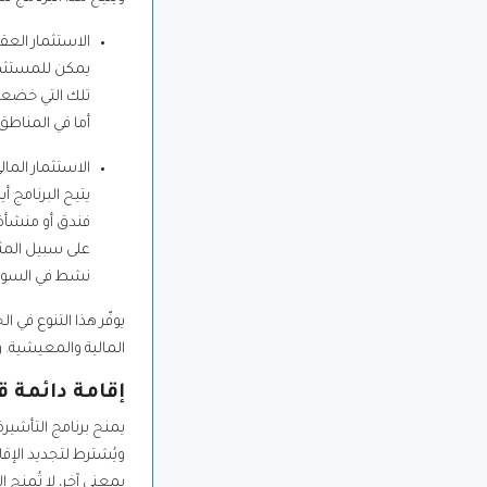
الاستثمار العقا
تلك التي خضعت
أما في المناطق ذا
الاستثمار المالي
يتيح البرنامج أ
فندق أو منشأة
نشط في السوق ا
يوفّر هذا التنوع في ا
المالية والمعيشية. و
إقامة دائمة 
يمنح برنامج التأشيرة
ويُشترط لتجديد الإقا
بمعنى آخر، لا تُمنح