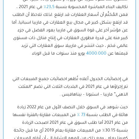
تكاليف البناء المباشرة المحسوبة بنسبة
23،5٪
في عام 2021 ،
فمن ا
ل
مُحَتَّم
أن أسعار العقارات قد ارتفع .لذلك نلاحظ أن الطلب
قد ارتفع بشكل كبير في مجال بيع العقارات في ماربيا اسبانيا، أما
عن مؤشر آخر على قوة السوق في ماربيا يعود الفضل في جزء
كبير منه على قدرة مطوري العقارات في إنتاج منازل ذات مستوى
عالمي فخم ، حيث انتشر في ماربيلا سوق العقارات التي تزيد
قيمتها عن
4000.000
يورو منذ سنوات ما قبل الوباء.
في إحصائيات الجدول أعلاه تُظهر احصائيات جميع المبيعات التي
تم إجراؤها في عام 2021 في البلديات الثلاث التي تضم “المثلث
الذهبي” ماربيا – استبونا – بيناهافيس .
حيث شوهد في السوق خلال النصف الأول من عام 2022 زيادة
هائلة في الطلب بنسبة
73 ٪
من المبيعات مقارنة بالفترة نفسها
من عام 2021 أما طلب السوق في عام 2021 اصبحت الزيادة
بنسبة 30.15٪ من المبيعات مقارنة بعام 2019 أي ما قبل جائحة
كورونا بعام ، ومع ذلك من المهم الإشارة إلى أن أرقام المبيعات