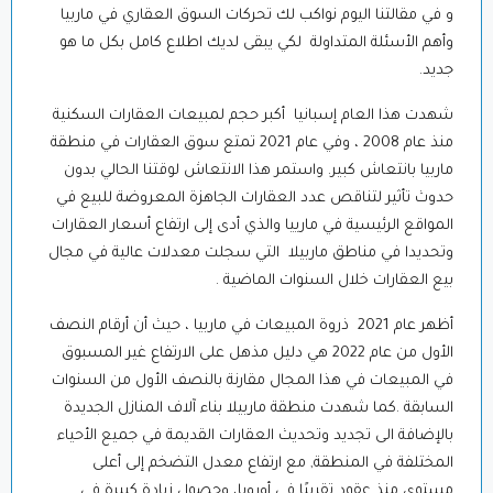
و في مقالتنا اليوم نواكب لك تحركات السوق العقاري في ماربيا
وأهم الأسئلة المتداولة لكي يبقى لديك اطلاع كامل بكل ما هو
جديد.
شهدت هذا العام إسبانيا أكبر حجم لمبيعات العقارات السكنية
منذ عام 2008 ، وفي عام 2021 تمتع سوق العقارات في منطقة
ماربيا بانتعاش كبير. واستمر هذا الانتعاش لوقتنا الحالي بدون
حدوث تأثير لتناقص عدد العقارات الجاهزة المعروضة للبيع في
المواقع الرئيسية في مارييا والذي أدى إلى ارتفاع أسعار العقارات
وتحديدا في مناطق ماربيلا التي سجلت معدلات عالية في مجال
بيع العقارات خلال السنوات الماضية .
أظهر عام 2021 ذروة المبيعات في ماربيا ، حيث أن أرقام النصف
الأول من عام 2022 هي دليل مذهل على الارتفاع غير المسبوق
في المبيعات في هذا المجال مقارنة بالنصف الأول من السنوات
السابقة .كما شهدت منطقة ماربيلا بناء آلاف المنازل الجديدة
بالإضافة الى تجديد وتحديث العقارات القديمة في جميع الأحياء
المختلفة في المنطقة, مع ارتفاع معدل التضخم إلى أعلى
مستوى منذ عقود تقريبًا في أوروبا، وحصول زيادة كبيرة في