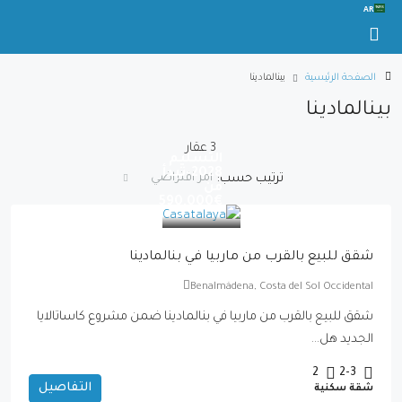
AR
الصفحة الرئيسية
بينالمادينا
بينالمادينا
3 عقار
التسليم
2028-تبدأ
امر افتراضي
ترتيب حسب:
من
€590,000
شقق للبيع بالقرب من ماربيا في بنالمادينا
Benalmádena, Costa del Sol Occidental
شقق للبيع بالقرب من ماربيا في بنالمادينا ضمن مشروع كاساتالايا
الجديد هل...
2
2-3
التفاصيل
شقة سكنية