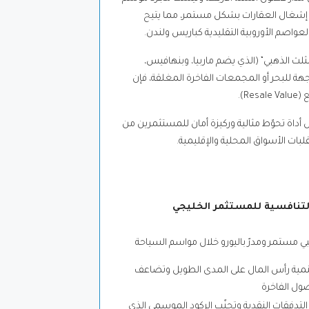
 إشغال العقارات بشكل مستمر، مما يتيح
واصم الأوروبية التقليدية كباريس ولندن.
لث الذهبي” (الذي يضم ماربيا، وبنهافيس،
اجهة للبحر أو المجمعات الفاخرة المغلقة، فإن
R).
ل أداة تحوّط مثالية وركيزة أمان للمستثمرين من
قلبات الأسواق المحلية والإقليمية.
التنافسية للمستثمر الخليجي
 مستمر ومدرّ باليورو خلال مواسم السياحة
نمية رأس المال على المدى الطويل وتضاعف
صول الفاخرة
لتدفقات النقدية وتجنّب الركود الموسمي الذي