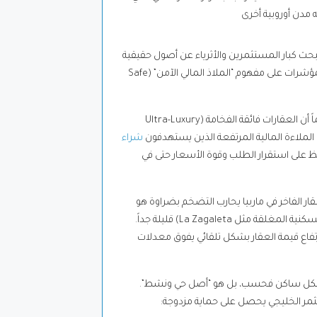
 مدن أوروبية أخرى
يبحث كبار المستثمرين والأثرياء عن أصول حقيقية
وملموسة تحافظ على قيمة ثرواتهم وتنميها. وهنا يبرز سوق العقارات الفاخرة في ماربيا كأحد أقوى المؤشرات على مفهوم “الملاذ المالي الآمن” (Safe
تثبت التجارب الاقتصادية دائماً أن العقارات فائقة الفخامة (Ultra-Luxury
شراء
ظ على استقرار الطلب وقوة الأسعار حتى في
ر الفاخر في ماربيا يحارب التضخم بضراوة هو
“الندرة”. فالأراضي المتاحة للبناء في المناطق الأكثر طلباً وفخامة (مثل الـ Golden Mile أو المجمعات السكنية المغلقة مثل La Zagaleta) قليلة جداً.
ارتفاع قيمة العقار بشكل تلقائي يفوق معدلات
ل بشكل ساكن فحسب، بل هو “أصل حي ونشط”.
ستثمر الخليجي يحصل على حماية مزدوجة: