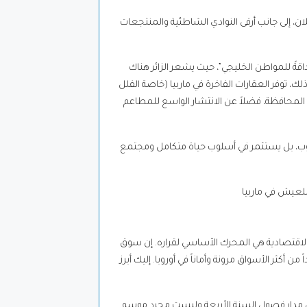
، إلى جانب أرقى النوادي الشاطئية والمنتجعات
داقةً للمواطن الخليجي”، حيث يشعر الزائر هناك
لك، توفر العقارات الفاخرة في ماربيا (خاصة الفلل
لمحافظة، فضلاً عن الانتشار الواسع للمطاعم
لطوب، بل يستثمر في أسلوب حياة متكامل ومجتمع
 الاقتصادية هي المحرك الأساسي لقراره. إن سوق
 أكثر الأسواق مرونة وأماناً في أوروبا. إليك أبرز
لى مدار فصول السنة الأربعة وليست مجرد موسم