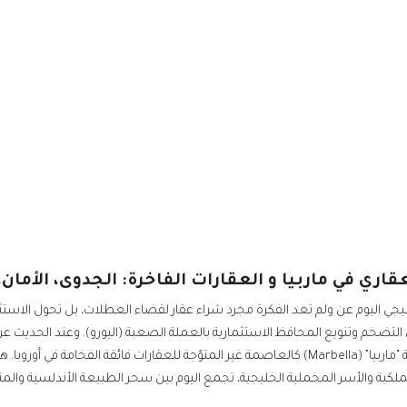
قاري في ماربيا و العقارات الفاخرة: الجدوى، الأمان،
ي اليوم عن ولم تعد الفكرة مجرد شراء عقار لقضاء العطلات، بل تحول الاستثمار 
لتضخم وتنويع المحافظ الاستثمارية بالعملة الصعبة (اليورو). وعند الحديث عن 
المضمونة، تبرز مدينة “ماربيا” (Marbella) كالعاصمة غير المتوّجة للعقارات فائقة ا
لكية والأسر المخملية الخليجية، تجمع اليوم بين سحر الطبيعة الأندلسية والمن