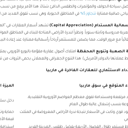
ضل سياحة الجولف والمؤتمرات والطقس الدافئ شتاءً. هذا الأمر يرفع من نسب
ياحي صافية ممتازة
تتجاوز 5%
في المناطق الحيوية، وهي نسب تفوق العديد من الع
تشهد أسعار العقارات في “المث
ية مدروسة وثابتة سنوياً. ونظراً لندرة الأراضي المتاحة للبناء في المناطق المو
ياً مع مرور الوقت، مما يضمن للمستثمر أرباحاً رأسمالية ممتازة عند إعادة البيع (esale Value
امتلاك أصول عقارية مقوّمة باليورو الأوروبي يمث
بط عملاتها بالدولار الأمريكي). هذا التنوع الجغرافي والعملاتي يحمي الثروات من ت
اء الاستثماري للعقارات الفاخرة في ماربيا
اء المتوقع في سوق ماربيا
الميزة 
د مرتفعة ومستدامة تفوق معظم العواصم الأوروبية التقليدية،
دخل سلبي
عة بنسب إشغال عالية طوال العام
 قوي وثابت في الأسعار نتيجة ندرة الأراضي المعروضة في المثلث
حماية وت
بي
قيمة الأ
 مستمر طوال الفصول الأربعة بفضل طقس المدينة الفريد
استدامة ا