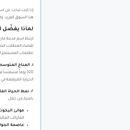
إذا كنت تبحث عن است
هذا السوق الفريد، ولم
لماذا يفضّل ا
ارتبط اسم مدينة مارب
لقضاء العطلات الصيف
تطلعات المستثمر الع
١. المناخ المتوسطي المثالي والهروب من حر الصيف
320 يوماً مشمساً
الحرارة المرتفعة في
٢. نمط الحياة الفاخر والخدمات العالمية (Luxury Lifestyle)
بامتياز من خلال:
موانئ اليخوت
الماركات العالم
عاصمة الجولف