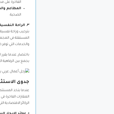
الفاخرة على مدا
المطاعم وال
الصحية.
٣. الراحة النفسية، الثقافية، والخصوصية العالية
بترحيب وراحة نفسية ك
المستقلة في المجمع
والخدمات التي توفر خ
باختصار، عندما يقرر
يجمع بين الرفاهية ال
جدوى الاستثما
عندما يتخذ المستثمر
العقارات الفاخرة في م
الركائز الاقتصادية ا
١. عوائد الإيجار السياحي المرتفعة (Rental Yields)