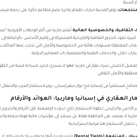
ر السنة.
منتجعات:
توفر المدينة خيارات طعام فاخرة تضم مطاعم حائزة على نجمة ميشلان
تُعتبر ماربيا من أكثر الوجهات الأوروبية “ص
بيرة تعود للجذور الثقافية والتاريخية المشتركة في إقليم الأندلس. بالإضافة إلى ذ
ات المغلقة) مستويات هائلة من الخصوصية والأمان التي تبحث عنها العائلات ا
يارات حلال، والخدمات الطبية والتعليمية ذات المعايير الدولية.
 العميل الخليجي شراء عقار في ماربيا، فهو لا يشتري مجرد مساحة مبنية من ا
مطلقة والأمان الثقافي.
ر العقاري في إسبانيا وماربيا: العوائد والأرقام
 الأجنبي والخليجي خطوة الاستثمار خارج حدوده الإقليمية، فإن الأرقام والجدوى
اربيا لا يعتمد على العاطفة فقط، بل يستند إلى مؤشرات مالية قوية تجعله واحداً من
لتي تجعل الاستثمار هنا فرصة استراتيجية:
تتميز ماربيا بأنها وجهة سياحية ناشطة ع