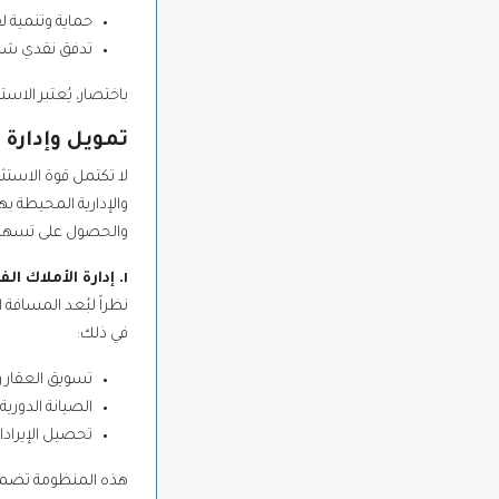
حماية وتنمية لقيمة 
تدفق نقدي شهري
باختصار، يُعتبر الاس
تمويل وإدارة 
لا تكتمل قوة الاستث
والإدارية المحيطة به
والحصول على تسهيلا
١. إدارة الأملاك الفاخرة (Property Management) وعائد الاستثمار عن بُعد
نظراً لبُعد المسافة 
في ذلك:
تسويق العقار وت
الصيانة الدوري
تحصيل الإيرادات
هذه المنظومة تضمن 