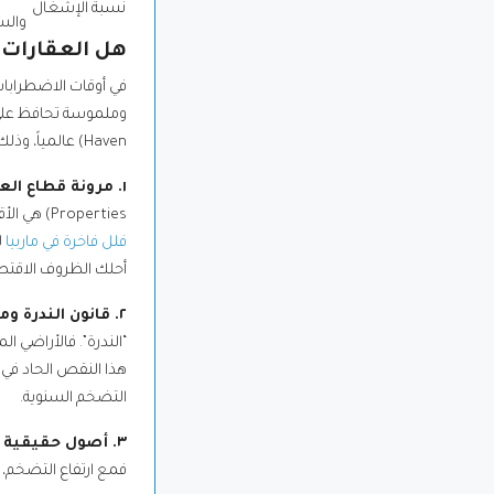
نسبة الإشغال
والس
هل العقارات 
في أوقات الاضطرابات 
Haven) عالمياً، وذلك لعدة أسباب استراتيجية:
١. مرونة قطاع العقارات الفاخرة (Premium Asset Resilience)
Properties) هي الأقل تأثراً بالأزمات مقارنة بالعقارات العادية أو أسواق الأسهم المتقلبة. فالأفراد ذوو الملاءة المالية المرتفعة الذين يستهدفون
فلل فاخرة في ماربيا
ل
أحلك الظروف الاقتصا
٢. قانون الندرة ومحدودية المعروض (The Law of Scarcity)
هذا النقص الحاد في ا
التضخم السنوية.
٣. أصول حقيقية تدرّ دخلاً متنامياً
فمع ارتفاع التضخم، ت