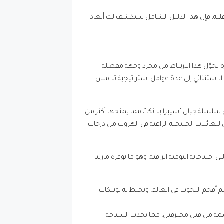
 عليه، فإن هذا الدليل الشامل سيكشف لك أبعاد
يرة تحوّل هذا الارتباط من مجرد وجهة مفضلة
الاستثنائي إلى عدة عوامل استراتيجية تلامس
سلة جبال “سييرا بلانكا”، مما يمنحها أكثر من
 للعائلات الخليجية الراغبة في الهروب من درجات
 احتياجاته اليومية الراقية، وهو ما توفره ماربيا
 (Puerto Banús) الشهير، الذي يضم أفخم اليخوت في العالم، وتحيط به بوتيكات
ة من قبل محترفين، مما يجذب السياحة