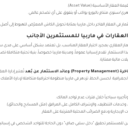
العقار الأساسية (Asset Value).
/سنوي متنامٍ باليورو يواكب أو يتفوق على أي تضخم عالمي.
تثمار في العقار الفاخر داخل ماربيا بمثابة تحويل الكاش المعرّض للهبوط إلى أصل 
العقارات في ماربيا للمستثمرين الأجانب
مار العقاري بمجرد اختيار العقار المناسب، بل تعتمد بشكل أساسي على مدى سهو
ذا الاستثمار. تقدم إسبانيا عموماً، ومدينة ماربيا خصوصاً، بنية تحتية متكاملة 
ت مالية ممتازة.
تُعتبر إدارة ال
الجغرافية. لحسن الحظ، تزدهر في ماربيا منظومة احترافية متكاملة لإدارة الأملاك ا
أجيره سياحياً خلال فترات عدم تواجد المالك.
ة، وخدمات التنظيف، والإشراف الكامل على المرافق (مثل المسابح والحدائق).
 الإيجارية ودفع الضرائب المحلية المترتبة على العقار.
للمستثمر تحقيق “دخل سلبي صافٍ” دون الحاجة للتواجد الشخصي في إسبانيا لإ