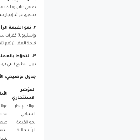
صيفي عابر، وذلك بف
تحقيق عوائد إيجار س
٢. نمو القيمة الرأسمالية المستدام (Capital Appreciation)
وإستيبونا) قفزات سعر
قيمة العقار ترتفع تلقائ
٣. التحوّط بالعملة الصعبة وتنويع المحفظة
دول الخليج (التي ترت
جدول توضيحي: الأد
المؤشر
الأد
الاستثماري
عوائد الإيجار
عوائ
السياحي
مدفو
نمو القيمة
صعود
الرأسمالية
الذه
نشاط