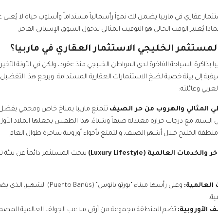
ثمار عقاري في ماربيا يضمن لك نمواً رأسمالياً مستداماً وأسلوب حياة لا يُعلى
اذا يُعتبر الوقت الحالي هو التوقيت المثالي لدخول السوق الإسباني الفاخر.
لمستثمر الخليجي الاستثمار العقاري في ماربيا؟
يا بذاكرة السياحة الفاخرة لدى المواطن الخليجي منذ عقود، ولكن في الآونة الأخ
ية إلى بيئة خصبة لضخ الاستثمارات العقارية المستدامة. ويرجع هذا التفضيل 
ربي وعائلته:
تتمتع ماربيا بمناخ خاص ومحمي بفضل سل
 في السنة، مع درجات حرارة معتدلة صيفاً وشتاءً. هذا الطقس يجعلها الملاذ الأول
 منطقة الخليج خلال أشهر الصيف، والتمتع بأجواء أوروبية ساحرة طوال العام.
يبحث المستثمر دائماً عن بيئة تلبي
 العالمية:
وعلى رأسها ميناء “بورتو بانوس”
ية.
 الأوروبية:
تضم المنطقة مجموعة من أرقى ملاعب الجولف العالمية المصمم