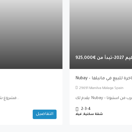
-تبدأ من
€925,000
قق فاخرة للبيع في مانيلفا
29691 Manilva Málaga Spain
The Sky مشروع شقق و فلل راقية للبيع في بينهافيس،مكون من شقق...
2-3-4
التفاصيل
شقة سكنية, فيلا