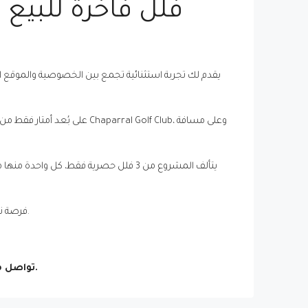
يُعتبر مشروع WaveView فرصة نادرة للراغبين في امتلاك فيلا راقية على الساحل الإسباني، سواء للإقامة أو للاستثمار العقاري طويل الأمد.
.
تواصل م