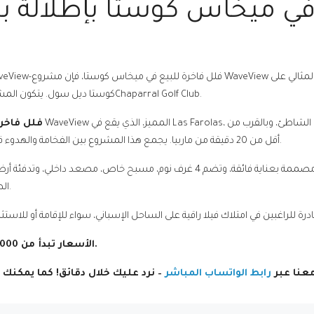
كوستا ديل سول. يتكون المشروع من 3 فلل فقط، على بعد خطوات من البحر وChaparral Golf Club.
فلل فاخر
.
أقل من 20 دقيقة من ماربيا. يجمع هذا المشروع بين الفخامة والهدوء في موقع ساحلي استثنائي على
يتألف المشروع من 3 فلل حصرية فقط، كل واحدة منها مصممة بعناية فائقة، وتضم 4 غرف
الطلب، مما يجعل كل فيلا تجربة سكنية لا مثيل لها.
الأسعار تبدأ من 1.535.000 يورو، مع تسليم متوقع في عام 2027.
عنا عبر
رابط الواتساب المباشر
– نرد عليك خلال دقائق! كما يمكن