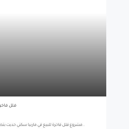
Twinsenses فل
Twinsenses، مشروع فلل فاخرة للبيع في ماربيا سكني حديث بتصاميم معمارية راقية...