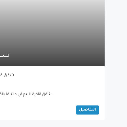
التسليم 2027
Nubay – ش
يقدم لك Nubay – شقق فاخرة للبيع في مانيلفا بالقرب من استبونا...
التفاصيل