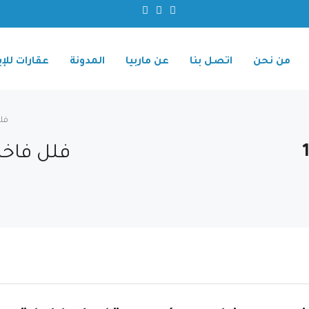
من نحن
اتصل بنا
عن ماربيا
المدونة
عقارات للإي
iew
WaveView-ف