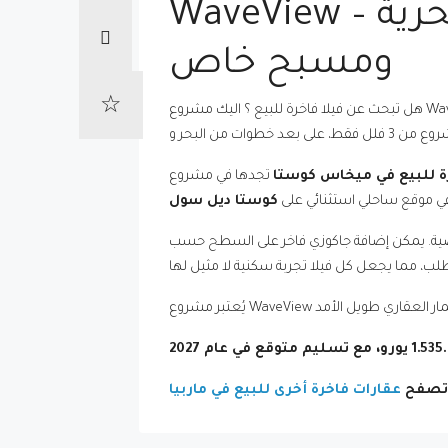
WaveView – فلل فاخرة للبيع في ميخاس كوستا بإطلالة بحرية
ومسبح خاص
هل تبحث عن فيلا فاخرة للبيع ؟ اليك مشروع WaveView-فلل فاخرة للبيع في ميخاس كوستا، فإن مشروع WaveView يقدم لك تجربة استثنائية تجمع بين الخصوصية والموقع المثالي على
ة للبيع في ميخاس كوستا
تجدها في مشروع WaveView المميز، الذي يقع في Las Farolas، على بُعد أمتار فقط من الشاطئ، وبالقرب من Chaparral Golf Club، وعلى مسافة
كوستا ديل سول
 نوم، مسبح خاص، مصعد داخلي، وتدفئة أرضية. يمكن إضافة جاكوزي فاخر على السطح حسب
ك تصفح
عقارات فاخرة أخرى للبيع في ماربيا