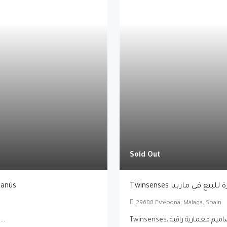
Sold Out
ل فاخرة للبيع في ماربيا
فلل فاخرة للبيع في 
29688 Estepona, Málaga, Spain
Vivace Villas – فلل فاخرة للبيع في إستيبونا على بُعد 15 دقيقة...