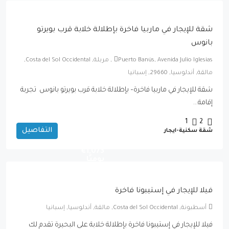
شقة للإيجار في ماربيا فاخرة بإطلالة خلابة قرب بويرتو
بانوس
Puerto Banús, Avenida Julio Iglesias, مربلة, Costa del Sol Occidental,
مالقة, أندلوسيا, 29660, إسبانيا
شقة للإيجار في ماربيا فاخرة– بإطلالة خلابة قرب بويرتو بانوس تجربة
إقامة...
1
2
التفاصيل
شقة سكنية-ايجار
ابتداءً
من
1,073€
يوميًا
فيلا للإيجار في إستيبونا فاخرة
أسطبونة, Costa del Sol Occidental, مالقة, أندلوسيا, إسبانيا
فيلا للإيجار في إستيبونا فاخرة بإطلالة خلابة على البحيرة تقدم لك