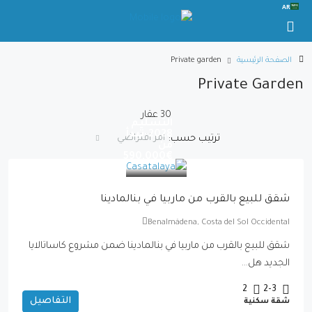
AR
الصفحة الرئيسية
Private garden
Private Garden
30 عقار
التسليم
2028-تبدأ
امر افتراضي
ترتيب حسب:
من
€590,000
شقق للبيع بالقرب من ماربيا في بنالمادينا
Benalmádena, Costa del Sol Occidental
شقق للبيع بالقرب من ماربيا في بنالمادينا ضمن مشروع كاساتالايا
الجديد هل...
2
2-3
التفاصيل
شقة سكنية