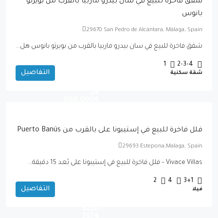
شقق فاخرة للبيع في سان بيدرو ماربيا بالقرب من بويرتو
بانوس
29670 San Pedro de Alcántara, Málaga, Spain
شقق فاخرة للبيع في سان بيدرو ماربيا بالقرب من بويرتو بانوس هل...
1
2-3-4
التفاصيل
شقة سكنية
التسليم
2027-تبدأ
من
€900,000
فلل فاخرة للبيع في إستيبونا على بالقرب من Puerto Banús
29693 Estepona,Malaga, Spain
Vivace Villas – فلل فاخرة للبيع في إستيبونا على بُعد 15 دقيقة...
2
4
3+1
التفاصيل
فيلا
السعر
لليلة
€230