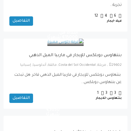
تجربة...
12
4
6
التفاصيل
فيلا-ايجار
ابتداءً من
15000€ شهريًا
بنتهاوس دوبلكس للإيجار في ماربيا الميل الذهبي
29602, مربلة, Costa del Sol Occidental, مالقة, أندلوسيا, إسبانيا
بنتهاوس دوبلكس للإيجار في ماربيا الميل الذهبي فاخر هل تبحث
عن بنتهاوس دوبلكس...
1
3
3
التفاصيل
بنتهاوس-للايجار
ابتداءً
من
3050€
شهريًا