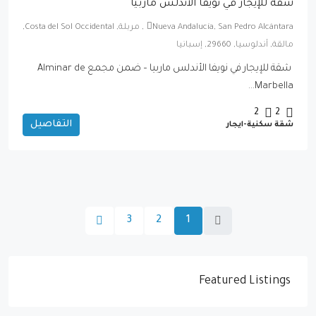
شقة للإيجار في نويفا الأندلس ماربيا
Nueva Andalucía, San Pedro Alcántara, مربلة, Costa del Sol Occidental,
مالقة, أندلوسيا, 29660, إسبانيا
شقة للإيجار في نويفا الأندلس ماربيا – ضمن مجمع Alminar de
Marbella...
2
2
التفاصيل
شقة سكنية-ايجار
3
2
1
Featured Listings