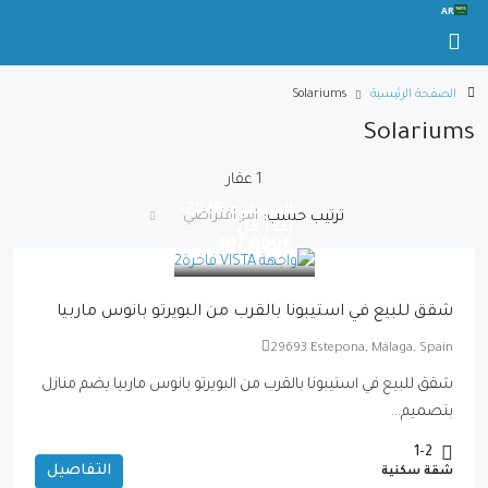
AR
الصفحة الرئيسية
Solariums
Solariums
1 عقار
التسليم 2026-
امر افتراضي
ترتيب حسب:
تبدأ من
€307,000
شقق للبيع في استيبونا بالقرب من البويرتو بانوس ماربيا
29693 Estepona, Málaga, Spain
شقق للبيع في استيبونا بالقرب من البويرتو بانوس ماربيا يضم منازل
بتصميم...
1-2
التفاصيل
شقة سكنية