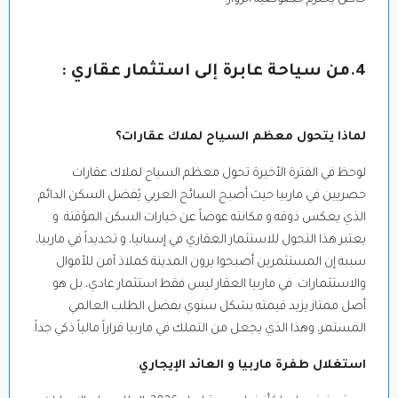
4.من سياحة عابرة إلى استثمار عقاري :
لماذا يتحول معظم السياح لملاك عقارات؟
لوحظ في الفترة الأخيرة تحول معظم السياح لملاك عقارات
حصريين في ماربيا حيث أصبح السائح العربي يُفضل السكن الدائم
الذي يعكس ذوقه و مكانته عوضاً عن خيارات السكن المؤقتة. و
يعتبر هذا التحول للاستثمار العقاري في إسبانيا، و تحديداً في ماربيا،
سببه إن المستثمرين أصبحوا يرون المدينة كملاذ آمن للأموال
والاستثمارات. في ماربيا العقار ليس فقط استثمار عادي، بل هو
أصل ممتاز يزيد قيمته بشكل سنوي بفضل الطلب العالمي
المستمر، وهذا الذي يجعل من التملك في ماربيا قراراً مالياً ذكي جداً.
استغلال طفرة ماربيا و العائد الإيجاري
: