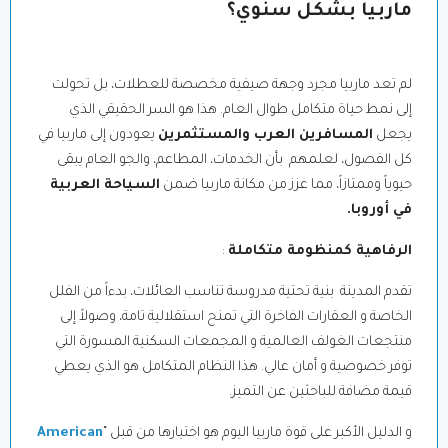
ماربيا بشكل سنوي؟
لم تعد ماربيا مجرد وجهة صيفية مخصصة للعطلات، بل تحولت
إلى نمط حياة متكامل طوال العام. هذا هو السر الحقيقي الذي
يجعل
المسافرين العرب والمستثمرين
يعودون إلى ماربيا في
كل الفصول، لعلمهم بأن الخدمات، المطاعم، والجو العام يبقى
حيوياً وممتازاً، مما عزز من مكانة ماربيا ضمن
السياحة العربية
في أوروبا.
الرفاهية كمنظومة متكاملة
:
تقدم المدينة بنية تحتية مدروسة تناسب العائلات، بدءاً من الفلل
الخاصة و العقارات الفاخرة التي تمنح استقلالية تامة، وصولاً إلى
منتجعات الغولف العالمية و المجمعات السكنية المسورة التي
توفر خصوصية و أمان عالي. هذا النظام المتكامل هو الذي يعطي
قيمة مضافة للباحثين عن التميز.
و الدليل الأكبر على قوة ماربيا اليوم هو اختيارها من قبل “
American