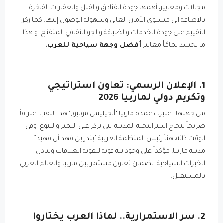
مجالات ومعايير، أهمها جودة الفنادق والفلل والعقارات الفاخرة،
بالاضافة الى مستوى الأمان العالي وسهولة الوصول إليها. كما ركز
التقييم على جودة الخدمات والضيافة والجو الثقافي المنفتح، و هذا
ما يجسد تمامًأ معايير
أفضل وجهة سياحية للعرب.
1. الإعلان الرسمي: تعاون استراتيجي
وتكريم دولي لماربيا 2026
من جهتها، اعتبرت عمدة ماربيا “أنجيليس مونيوز” هذا اللقب اعترافاً
صريحاً بنجاح استراتيجية المدينة التي تركز على التميز والتنوع. وفي
الوقت ذاته، هنأ رئيس المنظمة العربية “بندر بن فهد آل فهيد”
مدينة ماربيا، مؤكداً على وجود نية قوية لتقوية العلاقات وتبادل
الخبرات السياحية، لضمان تعاون مستمر بين ماربيا والعالم العربي
بالمستقبل.
2. سر الاستمرارية.. لماذا العرب يختاروا