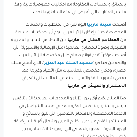
بالحدائق والمساحات المفتوحة مع امكانيات خصوصية عالية، وهذا
ما يميز العقارات التي تُعرض في هذه المناطق بالتحديد.
أصبحت
مدينة ماربيا
اليوم تلبي كل المتطلبات والخدمات
المخصصة، حيث بإمكان الزائر العربي اليوم أن يجد خيارات واسعة
من
المطاعم الحلال في ماربيا
، من المطاعم اللبنانية والمغربية
التقليدية، وصولاً للمطابخ العالمية (مثل الإيطالية والآسيوية) التي
أصبحت مؤخراً تقدم قوائم طعام حلال مخصصة للزبائن العرب.
والأهم من هذا هو “
مسجد الملك عبد العزيز
“، الذي أصبح معلم
حضاري ومكان مخصص للمناسبات مثل الأعياد وغيرها، مما
يعطي شعور بالألفة والأمان الاجتماعي للعائلات التي تفكر في
الاستقرار والعيش في ماربيا.
هذا الميناء يضم أرقى دور الأزياء و المجوهرات العالمية التي تنافس
باريس وميلانو. و لا تكمن الفكرة فقط في عملية الشراء، بل في
الخدمة المخصصة والاهتمام بالتفاصيل التي تليق بالسائح و
المستثمر القادم من دول الخليج العربي وشمال أفريقيا، بالإضافة
لوجود اليخوت الفاخرة والمقاهي التي توفر إطلالات ساحرة بجو
خاص يحترم خصوصية الزوار.