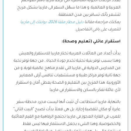
بعدد الرحلات الجوية المباشرة التي تربط ماربيا بأهم العواصم
العربية و العالمية. و هذا ما سهّل السفر الى ماربيا بشكل مريح
لتشعر بأنك تسافر بين مدن المنطقة.
يمكنك مراجعة مقالنا
دليل مطار ملقا 2026: بوابتك إلى ماربيا
للتعرف على باقي التفاصيل.
استقرار عائلي (تعليم وصحة):
بدأت أعداد من العائلات العربية تختار ماربيا للاستقرار والعيش
وهذا بسبب توفر بنية تحتية تخدم جودة الحياة ، من جهة توفر نخبة
من المدارس الدولية في ماربيا التي تقدم مناهج عالمية قوية، و من
جهة ثانية توفر مراكز طبية و مستشفيات تنافس أرقى المعايير
الأوروبية. هذا المزيج بين التعليم و الصحة يعطي أمان و استقرار
لأي عائلة تفكر بالسكن والاستقرار في ماربيا.
بالنهاية، ماربيا استطاعت أن تثبت أنها ليست مجرد محطة سفر
عابرة أو مكان لتقضية إجازة، بل هي فعلاً بدأت تصبح “البيت الثاني”
للعرب في القارة العجوز.في ماربيا تجتمع الرفاهية مع القيم العائلية
والخصوصية، وهذا الشيء يجعل الاستثمار فيها ليس فقط