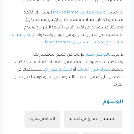
استثمار مالي، بل هو استثمار بالمستقبل و بالراحة النفسية.,
اذا أحببت،
تواصل معنا في MaxistHomes
لنرسل لك قائمة
مختصرة لعقارات مناسبة لهدفك (إيجار/نمو قيمة/سكن)،
ويمككنا مساعدتك في تقدير تقريبي لتكلفة الشراء والرسوم
الأساسية، لكي تختار وأنت واثق من الأرقام والخطوات.
رابط واتساب
مباشر مع المكتب الأساسي ل Maxisthomes
لا تتردد
بالتواصل معنا
للإجابة عن جميع استفساراتك،
واستكشاف مجموعتنا المميزة من العقارات المتاحة. سواء كنت
تخطط
لشراء منزل أحلامك
أو
استئجار عقار راقٍ
، سنساعدك في
الحصول على أفضل الخيارات المتوفرة في سوق كوستا ديل سول
الفريد.
الوسوم
الاستثمار العقاري في اسبانيا
,
الحياة في ماربيا
,