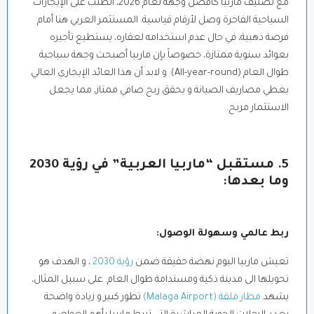
مع تصنيف ماربيا كأفضل وجهة لعام 2026، الطلب على الإيجارات
السياحية الفاخرة وصل لأرقام قياسية. المستثمر العربي هنا أمام
فرصة ذهبية، في حال عدم استخدامه لعقاره، يستطيع تأجيره
بعوائد سنوية ممتازة، خصوصاً بإن ماربيا أصبحت وجهة سياحية
طوال العام (All-year-round). و لابد أن هذا العائد الإيجاري العالي
يغطي مصاريف الصيانة و يحقق ربح صافي ممتاز، مما يجعل
الاستثمار مربح.
5. مستقبل “ماربيا العربية” في رؤية 2030
وما بعدها:
ربط عالمي وسهولة الوصول:
تعيش ماربيا اليوم نهضة حقيقة ضمن
رؤية 2030
، و الهدف هو
تحويلها الى مدينة ذكية ومستدامة طوال العام. على سبيل المثال،
يشهد
مطار ملقة (Malaga Airport)
تطور كبير و زيادة واضحة