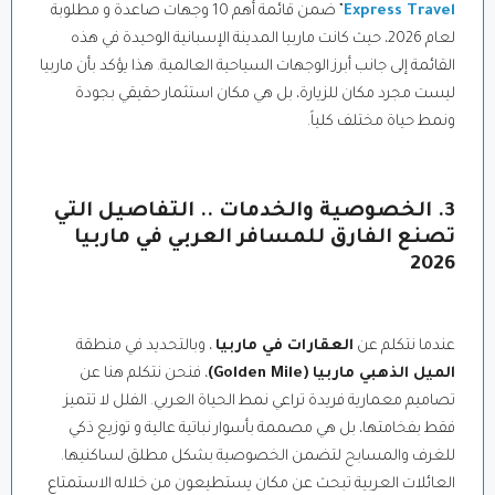
Express Travel
” ضمن قائمة أهم 10 وجهات صاعدة و مطلوبة
لعام 2026، حيث كانت ماربيا المدينة الإسبانية الوحيدة في هذه
القائمة إلى جانب أبرز الوجهات السياحية العالمية. هذا يؤكد بأن ماربيا
ليست مجرد مكان للزيارة، بل هي مكان استثمار حقيقي بجودة
ونمط حياة مختلف كلياً.
3. الخصوصية والخدمات .. التفاصيل التي
تصنع الفارق للمسافر العربي في ماربيا
2026
عندما نتكلم عن
العقارات في ماربيا
، وبالتحديد في منطقة
الميل الذهبي ماربيا (Golden Mile)
، فنحن نتكلم هنا عن
تصاميم معمارية فريدة تراعي نمط الحياة العربي. الفلل لا تتميز
فقط بفخامتها، بل هي مصممة بأسوار نباتية عالية و توزيع ذكي
للغرف والمسابح لتضمن الخصوصية بشكل مطلق لساكنيها.
العائلات العربية تبحث عن مكان يستطيعون من خلاله الاستمتاع