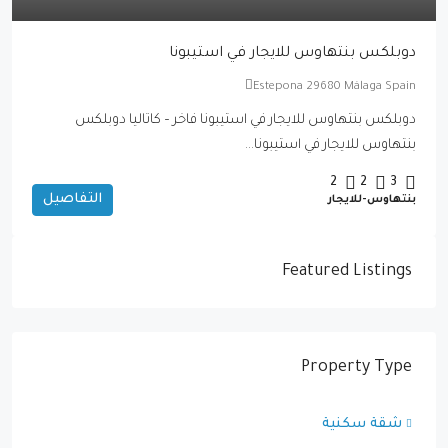
دوبلكس بنتهاوس للايجار في استيبونا
Estepona 29680 Málaga Spain
دوبلكس بنتهاوس للايجار في استيبونا فاخر – كاتاليا دوبلكس
بنتهاوس للايجار في استيبونا...
2
2
3
التفاصيل
بنتهاوس-للايجار
Featured Listings
Property Type
شقة سكنية