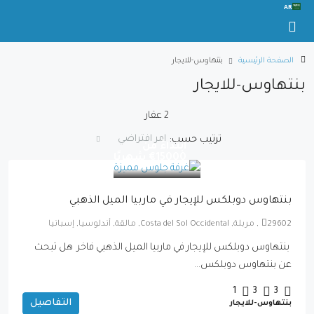
AR
الصفحة الرئيسية
بنتهاوس-للايجار
بنتهاوس-للايجار
2 عقار
امر افتراضي
ترتيب حسب:
ابتداءً من
15000€ شهريًا
بنتهاوس دوبلكس للإيجار في ماربيا الميل الذهبي
29602, مربلة, Costa del Sol Occidental, مالقة, أندلوسيا, إسبانيا
بنتهاوس دوبلكس للإيجار في ماربيا الميل الذهبي فاخر هل تبحث
عن بنتهاوس دوبلكس...
1
3
3
التفاصيل
بنتهاوس-للايجار