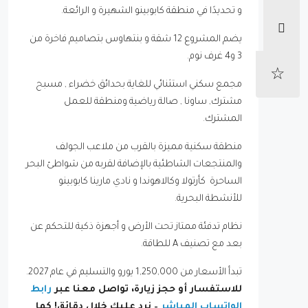
و تحديدًا في منطقة كابوبينو الشهيرة و الرائعة.
يضم المشروع 12 شقة و بنتهاوس بتصاميم فاخرة من
3 و4 غرف نوم.
مجمع سكني استثنائي للغاية بحدائق خضراء , مسبح
مشترك, ساونا , صالة رياضية ومنطقة للعمل
المشترك.
منطقة سكنية مميزة بالقرب من ملاعب الجولف
والمنتجعات الشاطئية بالإضافة لقربه من شواطئ البحر
الساحرة كأرتولا وكالاهوندا و نادي مارينا كابوبينو
للأنشطة البحرية.
نظام تدفئة ممتاز تحت الأرض و أجهزة ذكية للتحكم عن
بعد مع تصنيف A للطاقة.
تبدأ الأسعار من 1,250,000 يورو والتسليم في عام 2027.
للاستفسار أو حجز زيارة، تواصل معنا عبر
رابط
الواتساب المباشر
– نرد عليك خلال دقائق! كما