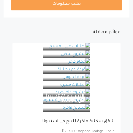
طلب معلومات
قوائم مماثلة
التسليم 2027-تبدأ
من
€449,000
شقق سكنية فاخرة للبيع في استيبونا
29680 Estepona, Málaga, Spain