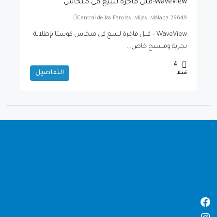
WaveView-فلل فاخرة للبيع في ميخاس
Central de las Farolas, Mijas, Málaga 29649
WaveView – فلل فاخرة للبيع في ميخاس كوستا بإطلالة
بحرية ومسبح خاص...
4
التفاصيل
فيلا