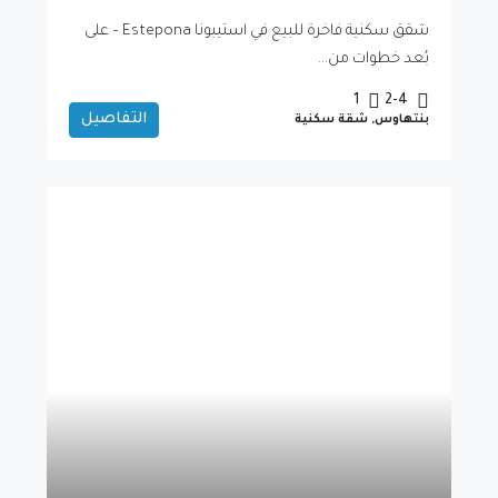
شقق سكنية فاخرة للبيع في استيبونا Estepona – على
بُعد خطوات من...
1
2-4
التفاصيل
بنتهاوس, شقة سكنية