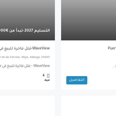
التسليم 2027-تبدأ من
€1,535,000
WaveView-فلل فاخرة للبيع في ميخاس
l de las Farolas, Mijas, Málaga 29649
WaveView – فلل فاخرة للبيع في ميخاس كوستا بإطلالة بحرية ومسبح خاص...
4
التفاصيل
فيلا