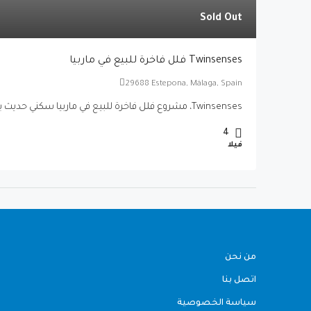
Sold Out
Twinsenses فلل فاخرة للبيع في ماربيا
29688 Estepona, Málaga, Spain
Twinsenses، مشروع فلل فاخرة للبيع في ماربيا سكني حديث بتصاميم معمارية راقية...
4
فيلا
من نحن
اتصل بنا
سياسة الخصوصية