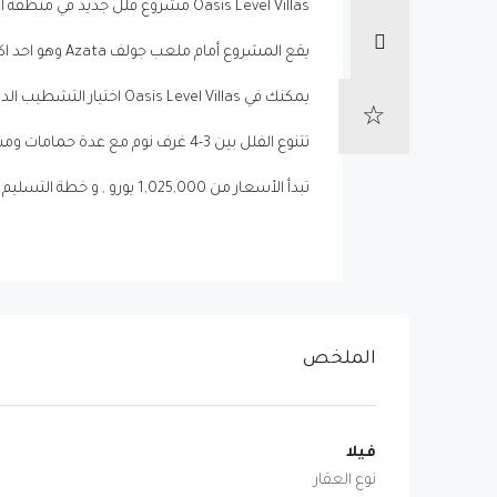
Oasis Level Villas مشروع فلل جديد في منطقة استيبونا على مسافة 20 دقيقة عن ماربيا تقريباً.
يقع المشروع أمام ملعب جولف Azata وهو احد اكبر الملاعب في المنطقة مما يمنح الفلل إطلالة على مناطق خضراء واسعة بالإضافة الى الاطلالة البحرية.
يمكنك في Oasis Level Villas اختيار التشطيب الداخلي بما يتناسب مع ذوقك.
تتنوع الفلل بين 3-4 غرف نوم مع عدة حمامات ومسبح خاص وموقفين سيارة وغيرها.
تبدأ الأسعار من 1,025,000 يورو , و خطة التسليم نهاية 2025 و بدفعة اولى 30% عند توقيع عقد الشراء و 70% عند التسليم.
الملخص
فيلا
نوع العقار