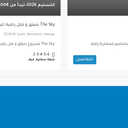
التسليم 2026-تبدأ من
€1,495,000
The Sky شقق و فلل راقية للبيع في بينهافيس
29678 Spain, Benahavís, Málaga
The Sky مشروع شقق و فلل راقية للبيع في بينهافيس،مكون من شقق...
2-3-4-5-6
التفاصيل
شقة سكنية, فيلا