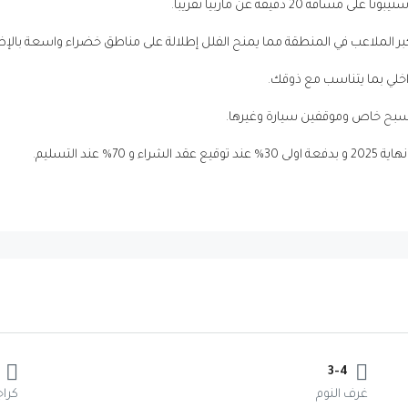
3-4
غرف النوم
كراج