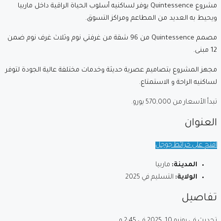
مشروع Quintessence يوفر لساكنيه أسلوب الحياة الراقية داخل ماربيا
ويحيط به العديد من المطاعم ومراكز التسوق.
مصمم Quintessence من 96 شقة من غرفتي نوم وثلاث غرف نوم ضمن
12 مبنى.
مجهز المشروع بتصاميم عصرية حديثة وخدمات مختلفة عالية الجودة لتوفر
لساكنيه الراحة و الاستمتاع.
تبدأ الأسعار من 570,000 يورو.
العنوان
افتح على خرائط جوجل
المدينة:
ماربيا
الولاية:
التسليم في 2025
تفاصيل
تحديث في يونيو 10, 2025 في 2:45 م