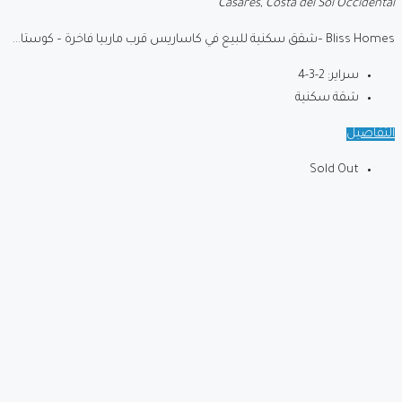
Casares, Costa del Sol Occidental
Bliss Homes –شقق سكنية للبيع في كاساريس قرب ماربيا فاخرة – كوستا...
سراير:
2-3-4
شقة سكنية
التفاصيل
Sold Out