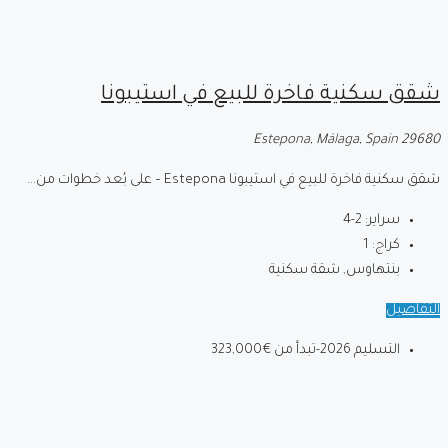
شقق سكنية فاخرة للبيع في استيبونا
29680 Estepona, Málaga, Spain
شقق سكنية فاخرة للبيع في استيبونا Estepona – على بُعد خطوات من...
سراير:
2-4
كراج:
1
بنتهاوس, شقة سكنية
التفاصيل
التسليم 2026-تبدأ من
€323,000