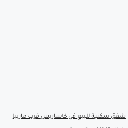
شقق سكنية للبيع في كاساريس قرب ماربيا