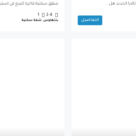
ايا الجديد هل...
شقق سكنية فاخرة للبيع في استيبونا Estepona – على بُعد خطوات
1
2-4
التفاصيل
بنتهاوس, شقة سكنية