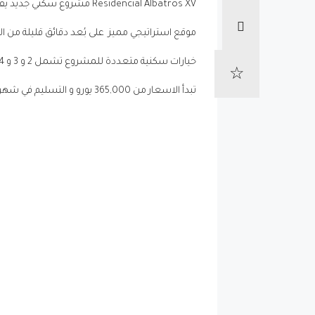
Residencial Albatros XV مشروع سكني جديد يقع في منطقة نويفا أندولسيا في ماربيا و فرصة استثمارية مناسبة لجميع الاحتياجات.
موقع استراتيجي مميز على بُعد دقائق قليلة من ال
خيارات سكنية متعددة للمشروع تشمل 2 و 3 و 4 غرف نوم بتصاميم فريدة وتشطيبات مميزة بالاضافة.
تبدأ الاسعار من 365,000 يورو و التسليم في شهر ديسمبر 2025