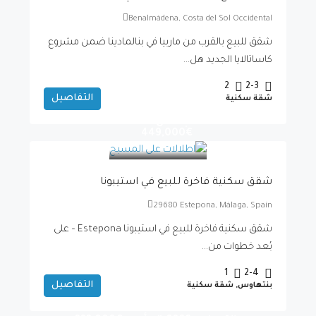
Benalmádena, Costa del Sol Occidental
شقق للبيع بالقرب من ماربيا في بنالمادينا ضمن مشروع
كاساتالايا الجديد هل...
2
2-3
التفاصيل
شقة سكنية
التسليم 2027-
تبدأ من
€449,000
شقق سكنية فاخرة للبيع في استيبونا
29680 Estepona, Málaga, Spain
شقق سكنية فاخرة للبيع في استيبونا Estepona – على
بُعد خطوات من...
1
2-4
التفاصيل
بنتهاوس, شقة سكنية