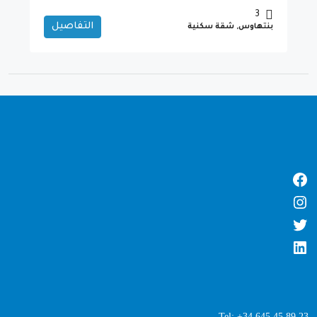
3
التفاصيل
بنتهاوس, شقة سكنية
Tel: +34 645 45 89 23