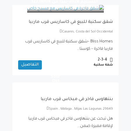
التسليم 2026-تبدأ من
€323,000
شقق سكنية للبيع في كاساريس قرب ماربيا
Casares, Costa del Sol Occidental
Bliss Homes –شقق سكنية للبيع في كاساريس قرب
ماربيا فاخرة – كوستا...
2-3-4
التفاصيل
شقة سكنية
Sold
Out
بنتهاوس فاخر في ميخاس قرب ماربيا
Spain , Málaga , Mijas Las Lagunas 29649
هل تبحث عن بنتهاوس فاخر في ميخاس قرب ماربيا
لإقامة مميزة ضمن...